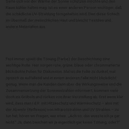
Seite sich vor der Wärme der Sonne schützen möchte und den
Raum kühler halten mag. Ist es einer anderen Person wichtiger, daß
die schädliche UV-Strahlung ferngehalten wird. Den diese Schadt
im Übermaß der menschlichen Haut und bleicht Textilien und
andere Materialien aus.
Fast immer spielt die Tönung (Farbe) der Beschichtung eine
wichtige Rolle. Hier sorgen rote, grüne, blaue oder chrommatierte
blickdichte Folien für Diskussion. Mal ist die Folie zu dunkel, mal
optisch zu auffallend und in einem anderen Falle nicht blickdicht
genug. Wenn man die Kunden dann über die Wirkungsweise und die
Zusammensetzung der Sonnenstrahlen informiert, kommen viele
doch ins Grübeln und rücken von ihrer Vorstellung ab. Erst wenn klar
wird, dass man i.d.R. mit Hitzeschutz und Wärmeschutz – also mit
der Abwehr (Reflexion) von Infrarotstrahlen und UV Strahlen – zu
tun hat, hören wir Fragen, wie etwa: „Ach so, das wusste ich ja gar
nicht.“ Ja, dann bauchen wir ja eigentlich gar keine Tönung, oder?“