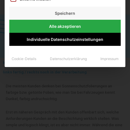
GLASTRENNWÄNDE
Speichern
Alle akzeptieren
Individuelle Datenschutzeinstellungen
Cookie-Details
Datenschutzerklärung
Impressum
klare UV Schutzfolien für Fenster und Schaufenster
links fertig / rechts noch in der Verarbeitung
Die meisten Kunden denken bei Sonnenschutzfolierungen an
farbige bzw. getönte Folien, wie man Sie bei Fahrzeugen kennt.
Dunkel, farbig undruchsichtig.
Erst im näheren Gespräch mit den Kunden offenbart sich, welche
Anforderungen Kunden an die Beschichtung wirklich stellen. Was
simple und logisch klingt, ist es aber nicht immer. Während die eine