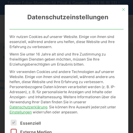
Zum
Fenster Folien Montagen für Privat & Gewerbe | 0163 86 86 131 |
mail@folien-fritz.de
Inhalt
Mit die
Datenschutzeinstellungen
springen
Wir nutzen Cookies auf unserer Website. Einige von ihnen sind
essenziell, während andere uns helfen, diese Website und Ihre
Erfahrung zu verbessern.
Fenster Folien mit UV Schutz und Wärmeschutz
Wenn Sie unter 16 Jahre alt sind und Ihre Zustimmung zu
hoch wirksam - unauffällig
freiwilligen Diensten geben möchten, müssen Sie Ihre
Erziehungsberechtigten um Erlaubnis bitten.
Wir verwenden Cookies und andere Technologien auf unserer
Website. Einige von ihnen sind essenziell, während andere uns
transparente UV Schutzfolie
helfen, diese Website und Ihre Erfahrung zu verbessern.
Personenbezogene Daten können verarbeitet werden (z. B. IP-
Wirkungsvoll vor Strahlung schützen!
Adressen), z. B. für personalisierte Anzeigen und Inhalte oder
Anzeigen- und Inhaltsmessung.
Weitere Informationen über die
FENSTER
Verwendung Ihrer Daten finden Sie in unserer
DACHFENSTER
Datenschutzerklärung
.
Sie können Ihre Auswahl jederzeit unter
Einstellungen
widerrufen oder anpassen.
SCHAUFENSTER
WINTERGÄRTEN
Es folgt eine Liste der Service-Gruppen, für die eine Einwilligun
Essenziell
VORDÄCHER
GLASTÜREN
Externe Medien