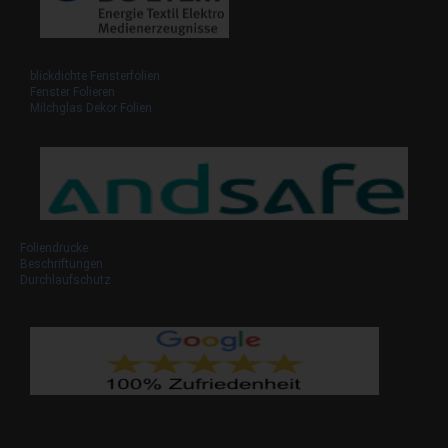
blickdichte Fensterfolien
Fenster Folieren
Milchglas Dekor Folien
Foliendrucke
Beschriftungen
Durchlaufschutz