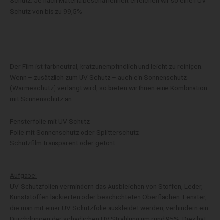
Schutz. Je nach Materialbeschaffenheit erreichen wir so einen UV
Schutz von bis zu 99,5%
Der Film ist farbneutral, kratzunempfindlich und leicht zu reinigen.
Wenn – zusätzlich zum UV Schutz – auch ein Sonnenschutz
(Wärmeschutz) verlangt wird, so bieten wir Ihnen eine Kombination
mit Sonnenschutz an.
Fensterfolie mit UV Schutz
Folie mit Sonnenschutz oder Splitterschutz
Schutzfilm transparent oder getönt
Aufgabe:
UV-Schutzfolien vermindern das Ausbleichen von Stoffen, Leder,
Kunststoffen lackierten oder beschichteten Oberflächen. Fenster,
die man mit einer UV Schutzfolie auskleidet werden, verhindern ein
Durchdringen der schädlichen UV Strahlung um rund 95%. Dies hat